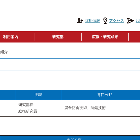
採用情報
アクセス
お
利用案内
研究部
広報・研究成果
ー紹介
役職
専門分野
研究部長
腐食防食技術、防錆技術
総括研究員