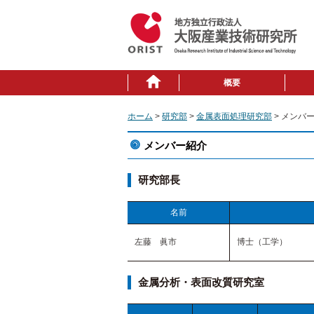
概要
ホーム
>
研究部
>
金属表面処理研究部
> メンバ
メンバー紹介
研究部長
名前
左藤 眞市
博士（工学）
金属分析・表面改質研究室