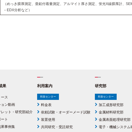
（めっき膜厚測定、亜鉛付着量測定、アルマイト厚さ測定、蛍光X線膜厚計、SE
－EDX分析など）
成果
利用案内
研究部
リース
和泉センター
和泉センター
ション動画
料金表
加工成形研究部
フレット・研究部紹介
依頼試験・オーダーメード試験
金属材料研究部
ポート
装置使用
金属表面処理研究部
成果事例集
共同研究・受託研究
電子・機械システム