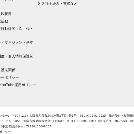
各種手続き・書式など
反映状況
究活動
主行動計画（次世代・
）
ティマネジメント基本
制度・個人情報保護制
保護法関係
シーポリシー
YouTube運用ポリシー
ター: 〒594-1157 大阪府和泉市あゆみ野2丁目7番1号 TEL 0725-51-2525（総合受付・技術
 〒536-8553 大阪市城東区森之宮1丁目6番50号 TEL 06-6963-8011（総合受付） 06-6963-8
事業者登録番号：T7120105008655
ポリシー