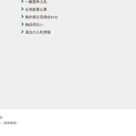
一般競争入札
企画提案公募
集約発注見積合わせ
物品売払い
過去の入札情報
相談）
181（技術相談）