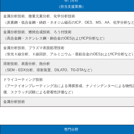
専門分野
（担当支援業務）
金属分析技術、微量元素分析、化学分析技術
（炭素鋼・低合金鋼・鋳鉄・ネオジム磁石のICP、OES、MS、AA、化学分析な
金属分析技術、燃焼合成技術、ろう付技術
（高合金鋼・ステンレス鋼・銅合金のOESおよびICP分析など）
金属分析技術、プラズマ表面処理技術
（蛍光Ｘ線分析、Ｘ線回折、アルミニウム・亜鉛合金のOESおよびICP分析など
溶射技術、表面分析、熱分析
（SEM－EDX分析、溶射装置、DILATO、TG-DTAなど）
ドライコーティング技術
（アークイオンプレーティング法による薄膜形成、ナノインデンターによる物性
価、スクラッチ試験による密着性評価など）
金属分析技術
専門分野