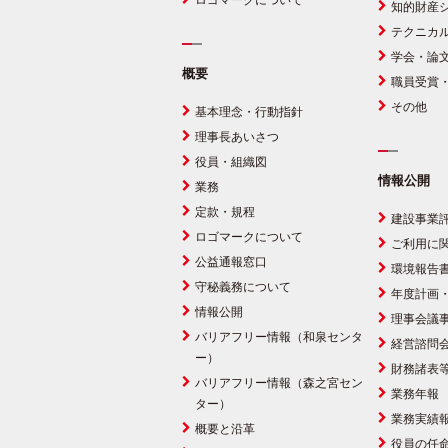
ロゴマークについて
知的財産
テクニカ
学会・論
概要
職員受賞
その他
基本理念・行動指針
理事長あいさつ
役員・組織図
情報公開
業務
定款・規程
建設事業
ロゴマークについて
ご利用に
公益通報窓口
環境報告
守秘義務について
年度計画
情報公開
理事会議
バリアフリー情報（和泉センタ
経営諮問
ー）
財務諸表
バリアフリー情報（森之宮セン
業務年報
ター）
業務実績
概要と沿革
役員の任