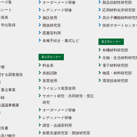
シーズ集
オーダーメード研修
製品信頼性研究部
ルシート
レディメード研修
応用材料化学研究部
文発表
施設使用
高分子機能材料研究
・学位取得
開放研究室
技術サポートセンタ
図書室利用
各種手続き・書式など
森之宮センター
有機材料研究部
森之宮センター
生物・生活材料研究
料金表
電子材料研究部
評価
依頼試験
物質・材料研究部
関する調査報告
装置使用
環境技術研究部
書
ライセンス装置使用
・重点事業
サポート研究・共同研究・受託
事録
研究
会議議事概要
オーダーメード研修
等
レディメード研修
講堂・会議室利用
報告書
創業支援研究室・開放研究室
命及び解任