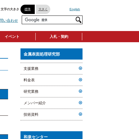
文字の大きさ
標準
大きく
English
問い合わせ
イベント
入札・契約
金属表面処理研究部
支援業務
料金表
研究業務
メンバー紹介
技術資料
和泉センター