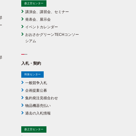
森之宮センター
講演会、講習会、セミナー
部
発表会、展示会
ー
イベントカレンダー
おおさかグリーンTECHコンソー
シアム
部
入札・契約
和泉センター
一般競争入札
企画提案公募
集約発注見積合わせ
物品機器売払い
過去の入札情報
森之宮センター