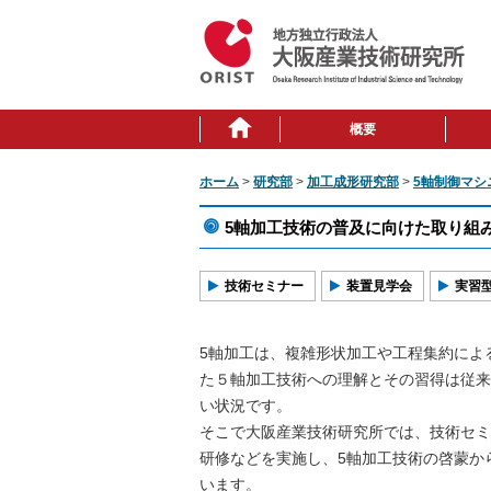
概要
ホーム
>
研究部
>
加工成形研究部
>
5軸制御マシ
5軸加工技術の普及に向けた取り組
技術セミナー
装置見学会
実習
5軸加工は、複雑形状加工や工程集約によ
た５軸加工技術への理解とその習得は従来
い状況です。
そこで大阪産業技術研究所では、技術セミ
研修などを実施し、5軸加工技術の啓蒙か
います。