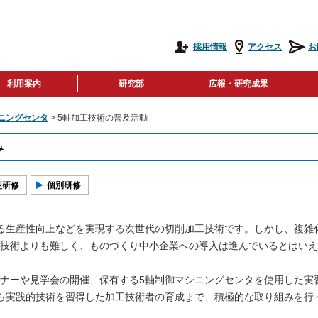
採用情報
アクセス
お
利用案内
研究部
広報・研究成果
ニングセンタ
> 5軸加工技術の普及活動
み
型研修
個別研修
る生産性向上などを実現する次世代の切削加工技術です。しかし、複雑
技術よりも難しく、ものづくり中小企業への導入は進んでいるとはいえ
ナーや見学会の開催、保有する5軸制御マシニングセンタを使用した実
ら実践的技術を習得した加工技術者の育成まで、積極的な取り組みを行