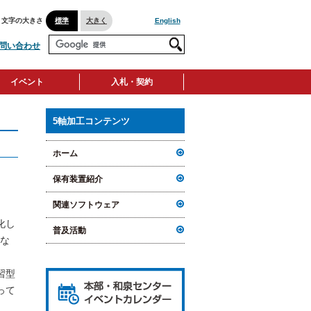
文字の大きさ
標準
大きく
English
問い合わせ
イベント
入札・契約
5軸加工コンテンツ
ホーム
保有装置紹介
関連ソフトウェア
化し
普及活動
な
習型
って