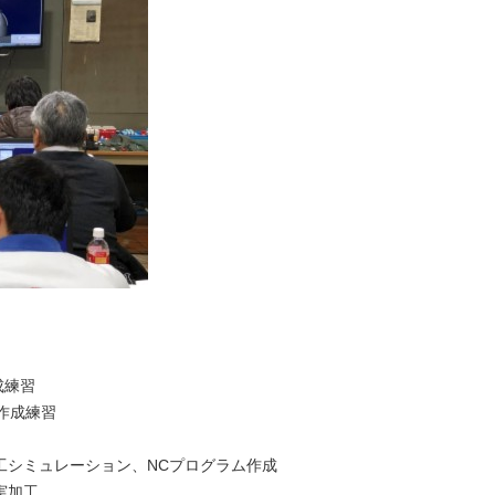
成練習
作成練習
工シミュレーション、NCプログラム作成
実加工