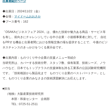
出展者紹介ページ
◆出展日：2024/11/22（金）
◆会場：
マイドームおおさか
◆ブース番号：162
「OSAKAビジネスフェア 2024」は、優れた技術や魅力ある商品・サービス等
を有し、前向きにチャレンジしている中小企業・小規模事業者に対して、 自社
をPRする機会と出展者間における情報交換の場を提供することで、 今後のビジ
ネスチャンスのきっかけをつくる展示会です。
◆出展内容：ものづくり中小企業の支援メニュー等紹介
当研究所は、カバーする技術分野、スタッフ数、保有装置、技術シーズ、ノウ
ハウなど、日本でもトップクラスの支援体制を誇る工業系の公設試験研究機関
です。「技術相談から製品化まで ものづくり企業のベストパートナー」とし
て、ものづくり企業のみなさまの技術課題解決にお応えします。
■担当
（地独）大阪産業技術研究所
本部・和泉センター 企画部
TEL : 0725-51-2511