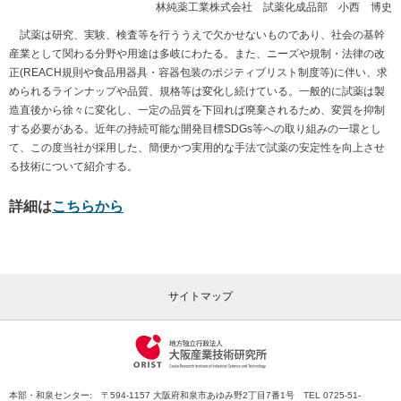
林純薬工業株式会社 試薬化成品部 小西 博史
試薬は研究、実験、検査等を行ううえで欠かせないものであり、社会の基幹
産業として関わる分野や用途は多岐にわたる。また、ニーズや規制・法律の改
正(REACH規則や食品用器具・容器包装のポジティブリスト制度等)に伴い、求
められるラインナップや品質、規格等は変化し続けている。一般的に試薬は製
造直後から徐々に変化し、一定の品質を下回れば廃棄されるため、変質を抑制
する必要がある。近年の持続可能な開発目標SDGs等への取り組みの一環とし
て、この度当社が採用した、簡便かつ実用的な手法で試薬の安定性を向上させ
る技術について紹介する。
詳細は
こちらから
サイトマップ
本部・和泉センター: 〒594-1157 大阪府和泉市あゆみ野2丁目7番1号 TEL 0725-51-