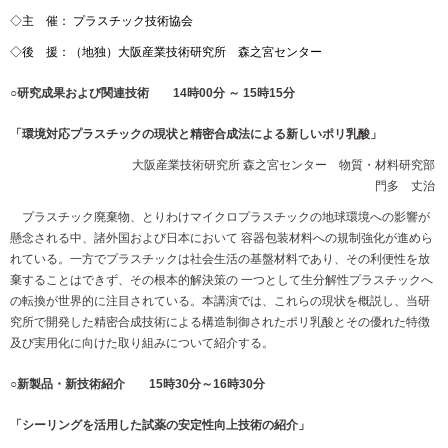
◇主 催： プラスチック技術協会
◇後 援：（地独）大阪産業技術研究所 森之宮センター
○研究成果および関連技術 14時00分 ～ 15時15分
「環境対応プラスチックの現状と精密合成法による新しいポリ乳酸」
大阪産業技術研究所 森之宮センター 物質・材料研究部
門多
丈治
プラスチック廃棄物、とりわけマイクロプラスチックの地球環境への影響が
懸念される中、諸外国および日本において 容器包装材料への規制強化が進めら
れている。一方でプラスチックは社会生活の基盤材料であり、その利便性を放
棄することはできず、その根本的解決策の 一つとして生分解性プラスチックへ
の転換が世界的に注目されている。本講演では、これらの現状を概説し、当研
究所で開発した精密合成技術による構造制御されたポリ乳酸とその優れた特徴
及び実用化に向けた取り組みについて紹介する。
○新製品・新技術紹介 15時30分～16時30分
「シーリングを活用した試薬の安定性向上技術の紹介」