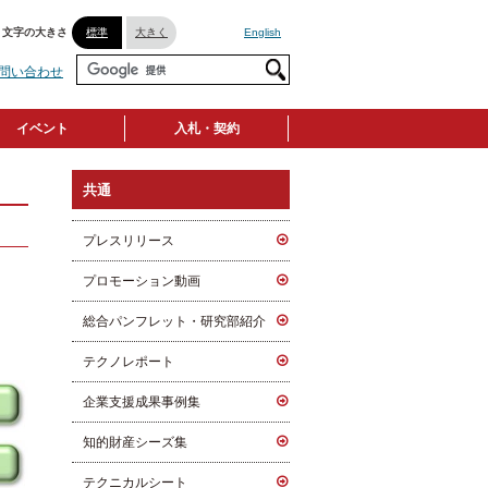
文字の大きさ
標準
大きく
English
問い合わせ
イベント
入札・契約
共通
プレスリリース
プロモーション動画
総合パンフレット・研究部紹介
テクノレポート
企業支援成果事例集
知的財産シーズ集
テクニカルシート