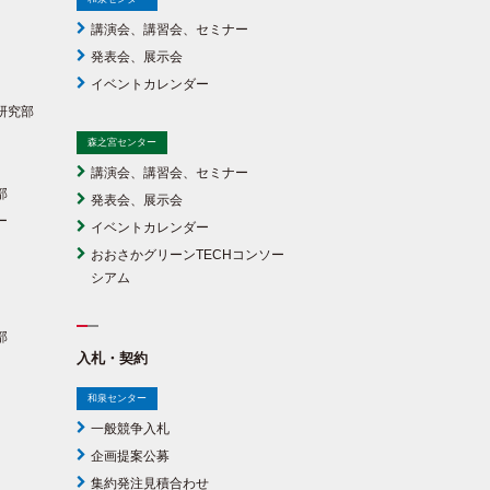
講演会、講習会、セミナー
発表会、展示会
イベントカレンダー
研究部
森之宮センター
講演会、講習会、セミナー
部
発表会、展示会
ー
イベントカレンダー
おおさかグリーンTECHコンソー
シアム
部
入札・契約
和泉センター
一般競争入札
企画提案公募
集約発注見積合わせ