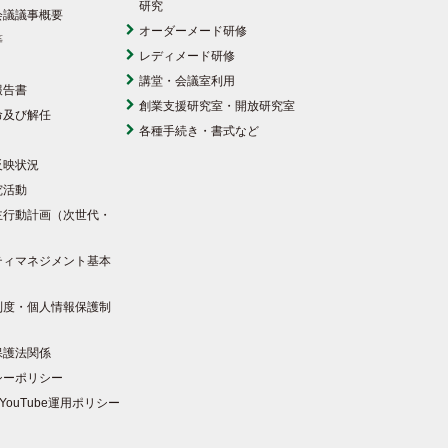
研究
会議議事概要
オーダーメード研修
等
レディメード研修
講堂・会議室利用
報告書
創業支援研究室・開放研究室
命及び解任
各種手続き・書式など
反映状況
究活動
主行動計画（次世代・
）
ティマネジメント基本
制度・個人情報保護制
保護法関係
シーポリシー
YouTube運用ポリシー