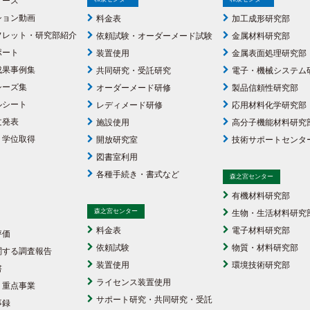
リース
ション動画
料金表
加工成形研究部
フレット・研究部紹介
依頼試験・オーダーメード試験
金属材料研究部
ポート
装置使用
金属表面処理研究部
成果事例集
共同研究・受託研究
電子・機械システム
シーズ集
オーダーメード研修
製品信頼性研究部
ルシート
レディメード研修
応用材料化学研究部
文発表
施設使用
高分子機能材料研究
・学位取得
開放研究室
技術サポートセンタ
図書室利用
各種手続き・書式など
森之宮センター
有機材料研究部
森之宮センター
生物・生活材料研究
料金表
電子材料研究部
評価
依頼試験
物質・材料研究部
関する調査報告
装置使用
環境技術研究部
書
ライセンス装置使用
・重点事業
サポート研究・共同研究・受託
事録