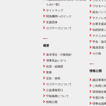
プレスリ
らせ(一覧)
プロモー
サイトマップ
総合パン
関係機関へのリンク
テクノレ
支援団体
企業支援
ロゴマークについて
知的財産
テクニカ
学会・論
概要
職員受賞
その他
基本理念・行動指針
理事長あいさつ
役員・組織図
情報公開
業務
定款・規程
建設事業
ロゴマークについて
ご利用に
公益通報窓口
環境報告
守秘義務について
年度計画
情報公開
理事会議