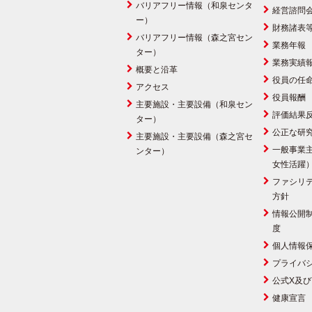
バリアフリー情報（和泉センタ
経営諮問
ー）
財務諸表
バリアフリー情報（森之宮セン
業務年報
ター）
業務実績
概要と沿革
役員の任
アクセス
役員報酬
主要施設・主要設備（和泉セン
評価結果
ター）
公正な研
主要施設・主要設備（森之宮セ
一般事業
ンター）
女性活躍
ファシリ
方針
情報公開
度
個人情報
プライバ
公式X及び
健康宣言