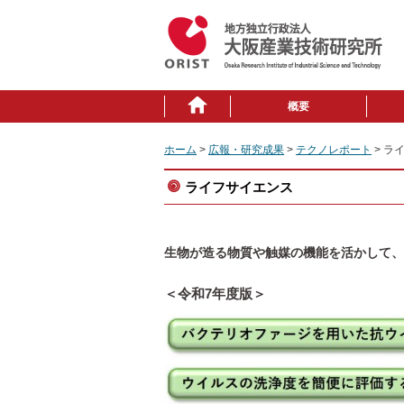
概要
ホーム
>
広報・研究成果
>
テクノレポート
> ラ
ライフサイエンス
生物が造る物質や触媒の機能を活かして、
＜令和7年度版＞