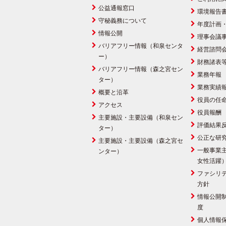
公益通報窓口
環境報告
守秘義務について
年度計画
情報公開
理事会議
バリアフリー情報（和泉センタ
経営諮問
ー）
財務諸表
バリアフリー情報（森之宮セン
業務年報
ター）
業務実績
概要と沿革
役員の任
アクセス
役員報酬
主要施設・主要設備（和泉セン
評価結果
ター）
公正な研
主要施設・主要設備（森之宮セ
一般事業
ンター）
女性活躍
ファシリ
方針
情報公開
度
個人情報