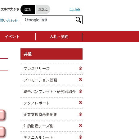
文字の大きさ
標準
大きく
English
問い合わせ
イベント
入札・契約
共通
プレスリリース
プロモーション動画
総合パンフレット・研究部紹介
テクノレポート
企業支援成果事例集
知的財産シーズ集
テクニカルシート