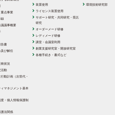
装置使用
環境技術研究部
書
ライセンス装置使用
・重点事業
サポート研究・共同研究・受託
事録
研究
会議議事概要
オーダーメード研修
等
レディメード研修
講堂・会議室利用
報告書
創業支援研究室・開放研究室
命及び解任
各種手続き・書式など
反映状況
究活動
主行動計画（次世代・
）
ティマネジメント基本
制度・個人情報保護制
保護法関係