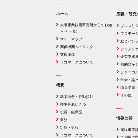
ホーム
広報・研究
大阪産業技術研究所からのお知
プレスリ
らせ(一覧)
プロモー
サイトマップ
総合パン
関係機関へのリンク
テクノレ
支援団体
企業支援
ロゴマークについて
知的財産
テクニカ
学会・論
概要
職員受賞
その他
基本理念・行動指針
理事長あいさつ
役員・組織図
情報公開
業務
定款・規程
建設事業
ロゴマークについて
ご利用に