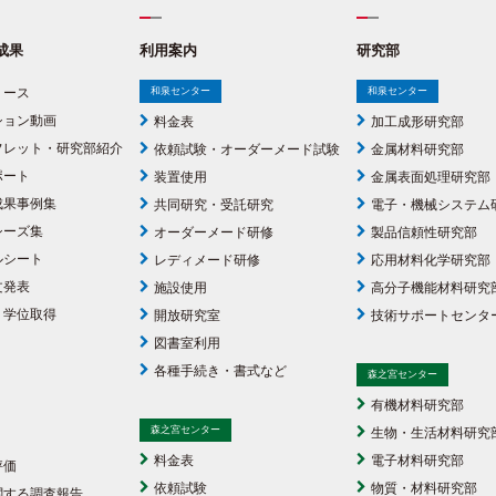
成果
利用案内
研究部
リース
和泉センター
和泉センター
ション動画
料金表
加工成形研究部
フレット・研究部紹介
依頼試験・オーダーメード試験
金属材料研究部
ポート
装置使用
金属表面処理研究部
成果事例集
共同研究・受託研究
電子・機械システム
シーズ集
オーダーメード研修
製品信頼性研究部
ルシート
レディメード研修
応用材料化学研究部
文発表
施設使用
高分子機能材料研究
・学位取得
開放研究室
技術サポートセンタ
図書室利用
各種手続き・書式など
森之宮センター
有機材料研究部
森之宮センター
生物・生活材料研究
料金表
電子材料研究部
評価
依頼試験
物質・材料研究部
関する調査報告