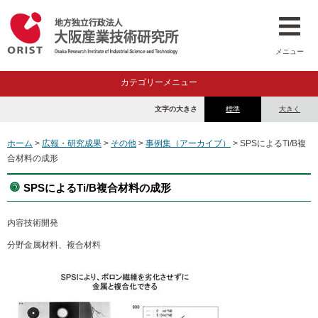
メニュー
カテゴリーメニュー
文字の大きさ
標準
大きく
ホーム
>
広報・研究成果
>
その他
>
事例集（アーカイブ）
> SPSによるTi/B複
合材料の成形
SPSによるTi/B複合材料の成形
内容
技術開発
分野
金属材料、複合材料