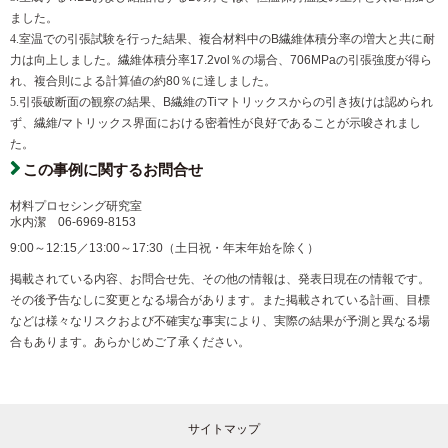
ました。
室温での引張試験を行った結果、複合材料中のB繊維体積分率の増大と共に耐
力は向上しました。繊維体積分率17.2vol％の場合、706MPaの引張強度が得ら
れ、複合則による計算値の約80％に達しました。
引張破断面の観察の結果、B繊維のTiマトリックスからの引き抜けは認められ
ず、繊維/マトリックス界面における密着性が良好であることが示唆されまし
た。
この事例に関するお問合せ
材料プロセシング研究室
水内潔
06-6969-8153
9:00～12:15／13:00～17:30（土日祝・年末年始を除く）
掲載されている内容、お問合せ先、その他の情報は、発表日現在の情報です。
その後予告なしに変更となる場合があります。また掲載されている計画、目標
などは様々なリスクおよび不確実な事実により、実際の結果が予測と異なる場
合もあります。あらかじめご了承ください。
サイトマップ