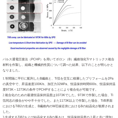
パルス通電圧接法（PCHP）を用いてボロン（B）繊維強化Tiマトリックス複合
材料を作製し、組織と機械的性質について調べた結果、以下のことが明らかと
なりました。
等間隔に平行に配列したB繊維と、Ti箔を交互に積層したプリフォ―ムを2Pa
の真空中で、昇温速度100K/s、加圧力32MPa、恒温保持時間600s、恒温保持温
度973K～1273Kの条件でPCHPすることにより複合化が可能です。
複合化のための最適恒温保持温度は1073Kでした。973Kで作製した場合、Ti
箔同志の接合がやや不十分でした。また1173K以上で作製した場合、Ti/B界面
におけるTiB2の生成と、B繊維内のW芯線近傍におけるBの結晶化が観察されま
した。
生成するTiB2および結晶化するBの厚さは、恒温保持温度の上昇と共に増加し