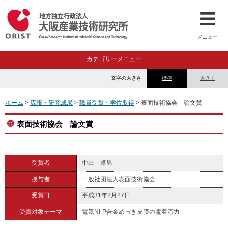
メニュー
カテゴリーメニュー
文字の大きさ
標準
大きく
ホーム
>
広報・研究成果
>
職員受賞・学位取得
> 表面技術協会 論文賞
表面技術協会 論文賞
受賞者
中出 卓男
授与者
一般社団法人表面技術協会
受賞日
平成31年2月27日
受賞対象テーマ
電気Ni-P合金めっき皮膜の電着応力