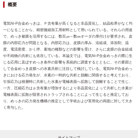
概要
電気Ni-P合金めっきは、Ｐ含有量が高くなると非晶質化し、結晶粒界がなく均
一になることから、精密微細加工用材料として用いられている。それらの用途
で、めっき被膜を活用するには、数百㎛～数㎜オーダの厚付けが要求され、皮
膜の内部応力が問題となる。内部応力は、皮膜の厚み、浴組成、添加剤、温
度、電流密度、かく拌、素地の種類などの影響を受け、さらに皮膜の合金組成
や不純物の共析にも依存している。本論文では、電気Ni-P合金めっきの際に生
じる応用に及ぼすめっき条件の影響を系統的に調査するとともに、その要因と
して合金めっき皮膜への水素共析に注目して検討している。電気Ni-P合金めっ
きにおける応力発生が、水素の一時的な共析と脱離に関係すると考えており、
引張応力は積層時に共析した水素が電極表面へ拡散して脱離することで生じ、
一方、圧縮応力はｐ含有量が増加するにより非晶質化によって共析した水素が
電極表面に拡散が阻害されトラップされることによって生じると推定してお
り、めっきの応力発生機構の推定として学術および実用化の両面に対して大き
く寄与した。
サイトマップ