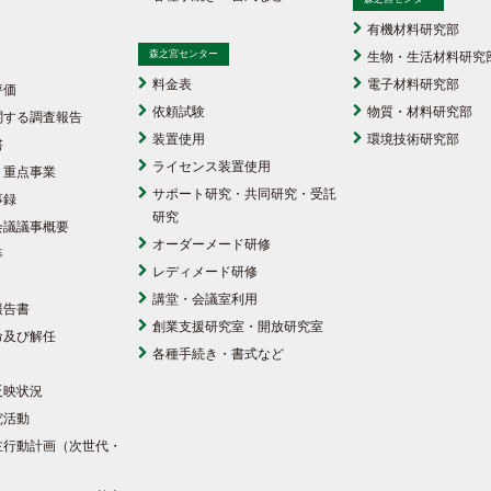
有機材料研究部
森之宮センター
生物・生活材料研究
料金表
電子材料研究部
評価
依頼試験
物質・材料研究部
関する調査報告
装置使用
環境技術研究部
書
ライセンス装置使用
・重点事業
サポート研究・共同研究・受託
事録
研究
会議議事概要
オーダーメード研修
等
レディメード研修
講堂・会議室利用
報告書
創業支援研究室・開放研究室
命及び解任
各種手続き・書式など
反映状況
究活動
主行動計画（次世代・
）