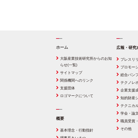
ホーム
広報・研究
大阪産業技術研究所からのお知
プレスリ
らせ(一覧)
プロモー
サイトマップ
総合パン
関係機関へのリンク
テクノレ
支援団体
企業支援
ロゴマークについて
知的財産
テクニカ
学会・論
概要
職員受賞
その他
基本理念・行動指針