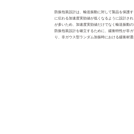
防振包装設計は、輸送振動に対して製品を保護す
に伝わる加速度実効値が低くなるように設計され
が多いため、加速度実効値だけでなく輸送振動の
防振包装設計を確立するために、緩衝特性が非ガ
り、非ガウス型ランダム加振時における緩衝材選