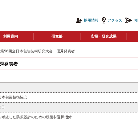
採用情報
アクセス
お
利用案内
研究部
広報・研究成果
 第56回全日本包装技術研究大会 優秀発表者
優秀発表者
日本包装技術協会
5日
を考慮した防振設計のための緩衝材選択指針