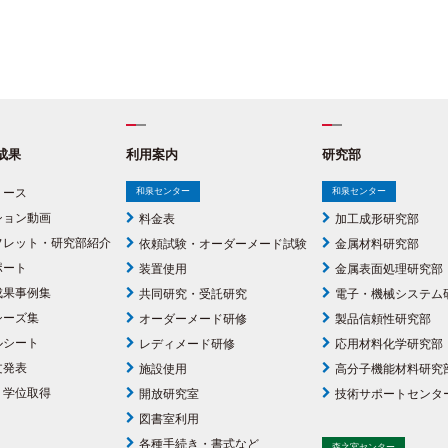
成果
利用案内
研究部
リース
和泉センター
和泉センター
ション動画
料金表
加工成形研究部
フレット・研究部紹介
依頼試験・オーダーメード試験
金属材料研究部
ポート
装置使用
金属表面処理研究部
成果事例集
共同研究・受託研究
電子・機械システム
シーズ集
オーダーメード研修
製品信頼性研究部
ルシート
レディメード研修
応用材料化学研究部
文発表
施設使用
高分子機能材料研究
・学位取得
開放研究室
技術サポートセンタ
図書室利用
各種手続き・書式など
森之宮センター