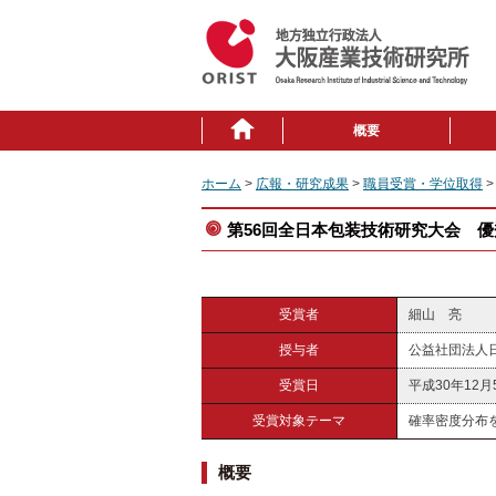
概要
ホーム
>
広報・研究成果
>
職員受賞・学位取得
>
第56回全日本包装技術研究大会 
受賞者
細山 亮
授与者
公益社団法人
受賞日
平成30年12月
受賞対象テーマ
確率密度分布
概要