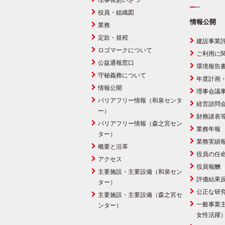
理事長あいさつ
役員・組織図
情報公開
業務
定款・規程
建設事業
ロゴマークについて
ご利用に
公益通報窓口
環境報告
守秘義務について
年度計画
情報公開
理事会議
バリアフリー情報（和泉センタ
経営諮問
ー）
財務諸表
バリアフリー情報（森之宮セン
業務年報
ター）
業務実績
概要と沿革
役員の任
アクセス
役員報酬
主要施設・主要設備（和泉セン
評価結果
ター）
公正な研
主要施設・主要設備（森之宮セ
一般事業
ンター）
女性活躍