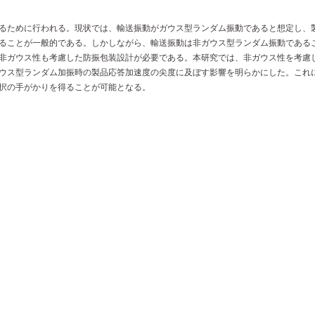
るために行われる。現状では、輸送振動がガウス型ランダム振動であると想定し、
ることが一般的である。しかしながら、輸送振動は非ガウス型ランダム振動である
非ガウス性も考慮した防振包装設計が必要である。本研究では、非ガウス性を考慮
ウス型ランダム加振時の製品応答加速度の尖度に及ぼす影響を明らかにした。これ
択の手がかりを得ることが可能となる。