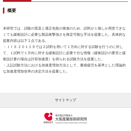
概要
本研究では、試験の普及と適正包装の推進のため、試料が１個しか用意できな
くても緩衝設計に必要な製品衝撃強さを推定可能な手法を提案した。具体的な
提案内容は以下２点である。
・ＪＩＳ Ｚ０１１９では２試料を用いて１方向に対する試験を行うのに対し
て、１試料で１方向に対する緩衝設計に必要十分な情報（緩衝設計の要否と緩
衝設計要の場合は許容加速度）を得られる試験方法を提案した。
・上記試験方法における加速度増加方法として、蓄積疲労を基準とした理論的
な加速度増加倍率の決定方法を提案した。
サイトマップ