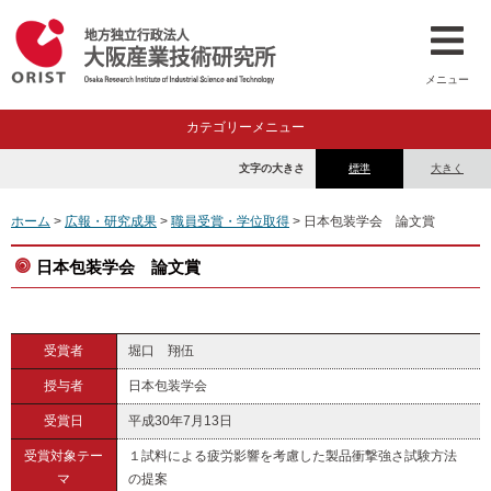
メニュー
カテゴリーメニュー
文字の大きさ
標準
大きく
ホーム
>
広報・研究成果
>
職員受賞・学位取得
> 日本包装学会 論文賞
日本包装学会 論文賞
受賞者
堀口 翔伍
授与者
日本包装学会
受賞日
平成30年7月13日
受賞対象テー
１試料による疲労影響を考慮した製品衝撃強さ試験方法
マ
の提案