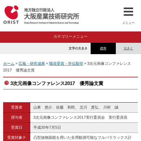
メニュー
カテゴリーメニュー
文字の大きさ
標準
大きく
ホーム
>
広報・研究成果
>
職員受賞・学位取得
> 3次元画像コンファレンス
2017 優秀論文賞
3次元画像コンファレンス2017 優秀論文賞
受賞者
山東 悠介、佐藤 和郎、 北川 貴弘、 川村 誠
授与者
3次元画像コンファレンス2017実行委員会 実行委員長
受賞日
平成30年7月5日
受賞対象テ
凸型放物面鏡を用いた全周観測可能なフルパララックス計