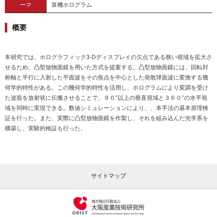
ーマ
算機ホログラム
概要
本研究では、ホログラフィック3-Dディスプレイの欠点である狭い視域を拡大さ
せるため、凸型放物面鏡を用いた方式を提案する。凸型放物面鏡には、回転対
称軸と平行に入射した平面波をその焦点を中心とした発散球面波に変換する幾
何学的特性がある。この幾何学的特性を活用し、ホログラムにより変調を受け
た波面を放射状に伝搬させることで、９０°以上の垂直視域と３６０°の水平視
域を同時に実現できる。数値シミュレーションにより、、本手法の基本原理検
証を行った。また、実際に凸型放物面鏡を作製し、それを組み込んだ光学系を
構築し、実験的検証も行った。
サイトマップ