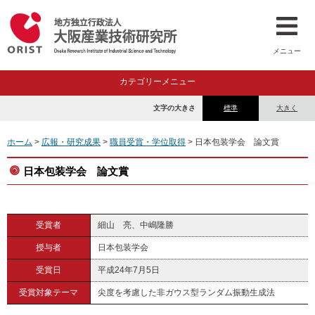
メニュー
カテゴリーメニュー
文字の大きさ
標準
大きく
ホーム
>
広報・研究成果
>
職員受賞・学位取得
> 日本包装学会 論文賞
日本包装学会 論文賞
受賞者
細山 亮、中嶋隆勝
授与者
日本包装学会
受賞日
平成24年7月5日
受賞対象テーマ
尖度を考慮した非ガウス型ランダム振動生成法