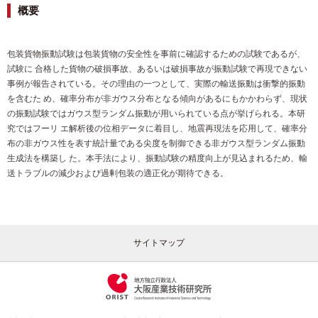
概要
包装貨物振動試験は包装貨物の安全性を事前に確認するための試験であるが、
試験に 合格した貨物の破損事故、あるいは破損事故が振動試験で再現できない
事例が報告されている。その理由の一つとして、実際の輸送振動は衝撃的振動
を含むた め、確率分布が非ガウス分布となる傾向があるにもかかわらず、現状
の振動試験ではガウス型ランダム振動が用いられている点が挙げられる。本研
究ではフーリ エ解析後の位相データに着目し、地震再現法を応用して、確率分
布の非ガウス性を表す統計量である尖度を制御できる非ガウス型ランダム振動
生成法を構築し た。本手法により、振動試験の精度向上が見込まれるため、輸
送トラブルの減少および過剰包装の適正化が期待できる。
サイトマップ