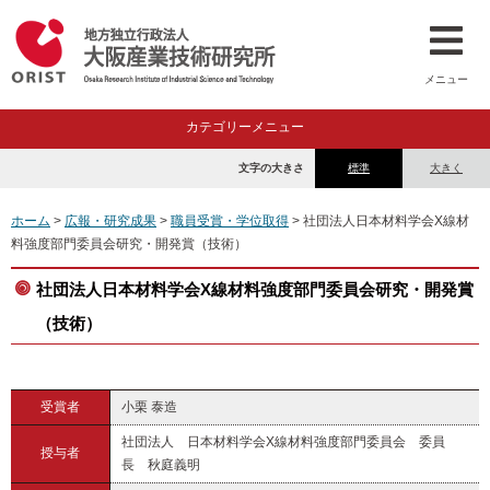
メニュー
カテゴリーメニュー
文字の大きさ
標準
大きく
ホーム
>
広報・研究成果
>
職員受賞・学位取得
> 社団法人日本材料学会X線材
料強度部門委員会研究・開発賞（技術）
社団法人日本材料学会X線材料強度部門委員会研究・開発賞
（技術）
受賞者
小栗 泰造
社団法人 日本材料学会X線材料強度部門委員会 委員
授与者
長 秋庭義明