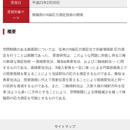
受賞日
平成21年2月20日
受賞対象テ
狭隘部のX線応力測定技術の開発
ーマ
概要
空間制限のある曲面部については、従来のX線応力測定法で非破壊残留 応力測
定を行うことは困難であった。 受賞研究は、このような問題に対処し得る三種
の新規な測定技術 ― 面積変化法、擬似ψ角変化法、および二軸傾斜法 ― に関
するものである。面積変化法は、X線入射角を一定に保ったまま円弧状曲面上で
の照射面積を変えることにより当該部位の応力を測定するものである。擬似 ψ
角変化法は、照射面積に代えて照射位置を変えることにより面積変化法と同一
の目的を達成するものである。また、二軸傾斜法は、入射Ｘ線の傾斜方向を従
来 法よりも多い二方向とすることにより、空間制限による情報減少を補って狭
隘部の応力測定を可能とするものである。
サイトマップ