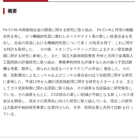
概要
Fe-Cr-Ni-Al系耐熱合金の開発に関する研究に取り組み、 Fe-Cr-Alと同等の耐酸
化性を有し、かつ機械的性質に優れたオーステナイト系の新しい鉄基合金を見
出し、合金の高温における機械的性質について多く の知見を得て、これに関す
る特許を取得した。 その後、イオンプレーティング法によるチタン窒化物皮
膜に関する研究に参画した。また、国立大阪南病院整形 外科と共同で金属製人
工股関節の評価研究に取り組み、摩擦摩耗特性を評価するための振り子型試験
機を考案、製作し、得られた知見をバイオマテリアル学会に 報告した。その
後、流動層法によるニッケルおよびニッケル基合金のほう化処理に関する研究
に参画した。平成11年から鋼の浸炭熱処理に関する研究をスター とさせ、主と
してガス浸炭制御に関わる課題に取り組み、その成果を当該協会に研究報告し
ている。その成果をもとに、CO2排出の著しい削減が可能となる新 しいガス浸
炭法を開発し、現在その実用化に向けた研究に取り組んでいる。現在この研究
は大阪府中核的研究事業に位置付けられ、大学、民間企業と共同で活動 を行っ
ている。