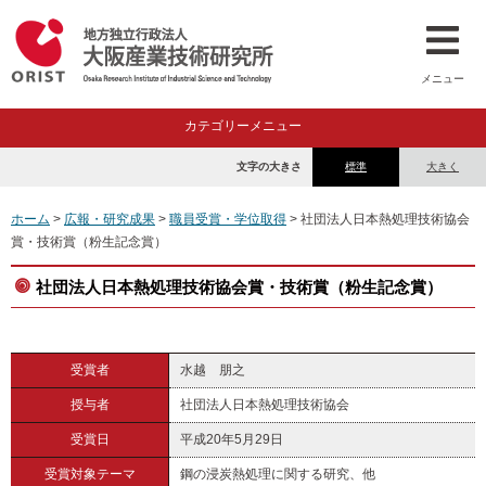
メニュー
カテゴリーメニュー
文字の大きさ
標準
大きく
ホーム
>
広報・研究成果
>
職員受賞・学位取得
> 社団法人日本熱処理技術協会
賞・技術賞（粉生記念賞）
社団法人日本熱処理技術協会賞・技術賞（粉生記念賞）
受賞者
水越 朋之
授与者
社団法人日本熱処理技術協会
受賞日
平成20年5月29日
受賞対象テーマ
鋼の浸炭熱処理に関する研究、他