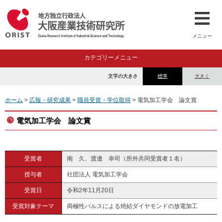
メニュー
カテゴリーメニュー
文字の大きさ
標準
大きく
ホーム
>
広報・研究成果
>
職員受賞・学位取得
> 電気加工学会 論文賞
電気加工学会 論文賞
受賞者
南 久、渡邊 幸司（所外共同受賞者１名）
授与者
社団法人 電気加工学会
受賞日
令和2年11月20日
受賞対象テーマ
両極性パルスによる焼結ダイヤモンドの放電加工