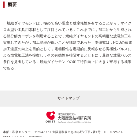
概要
焼結ダイヤモンドは，極めて高い硬度と耐摩耗性を有することから，マイク
ロ金型や工具用素材として注目されている．これまでに，加工油から生成され
る熱分解カーボンを利用することで，焼結ダイヤモンドの高精度な放電加工を
実現してきたが，加工能率が低いことが課題であった．本研究は，PCDの放電
加工速度の向上を目的として，電極極性を定期的に反転させる両極性パルスに
よる放電加工法を提案し，その有効性を検証するとともに，最適な放電パルス
条件を見出している．焼結ダイヤモンドの加工特性向上に大きく寄与する成果
である．
サイトマップ
本部・和泉センター: 〒594-1157 大阪府和泉市あゆみ野2丁目7番1号 TEL 0725-51-