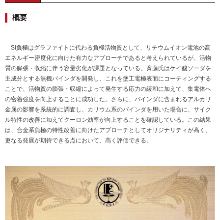
概要
Si負極はグラファイトに代わる負極活物質として、リチウムイオン電池の高
エネルギー密度化に向けた有力なアプローチであると考えられているが、活物
質の膨張・収縮に伴う容量劣化が課題となっている。斉藤氏はケイ酸ソーダを
主成分とする無機バインダを開発し、これを塗工電極表面にコーティングする
ことで、活物質の膨張・収縮によって発生する応力の緩和に加えて、集電体へ
の密着強度を向上することに成功した。さらに、バインダに含まれるアルカリ
金属の影響を系統的に調査し、カリウム系のバインダを用いた場合に、サイク
ル特性の改善に加えてクーロン効率が向上することを確認している。この結果
は、合金系負極の特性改善に向けたアプローチとしてオリジナリティが高く、
更なる発展が期待できる点において、高く評価できる。