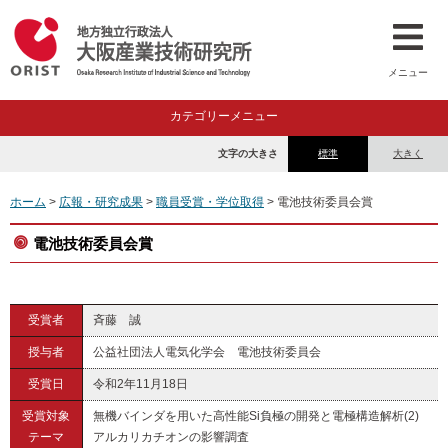
メニュー
カテゴリーメニュー
文字の大きさ
標準
大きく
ホーム
>
広報・研究成果
>
職員受賞・学位取得
> 電池技術委員会賞
電池技術委員会賞
受賞者
斉藤 誠
授与者
公益社団法人電気化学会 電池技術委員会
受賞日
令和2年11月18日
受賞対象
無機バインダを用いた高性能Si負極の開発と電極構造解析(2)
テーマ
アルカリカチオンの影響調査