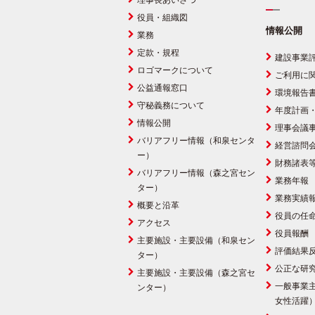
理事長あいさつ
役員・組織図
情報公開
業務
定款・規程
建設事業
ロゴマークについて
ご利用に
公益通報窓口
環境報告
守秘義務について
年度計画
情報公開
理事会議
バリアフリー情報（和泉センタ
経営諮問
ー）
財務諸表
バリアフリー情報（森之宮セン
業務年報
ター）
業務実績
概要と沿革
役員の任
アクセス
役員報酬
主要施設・主要設備（和泉セン
評価結果
ター）
公正な研
主要施設・主要設備（森之宮セ
一般事業
ンター）
女性活躍