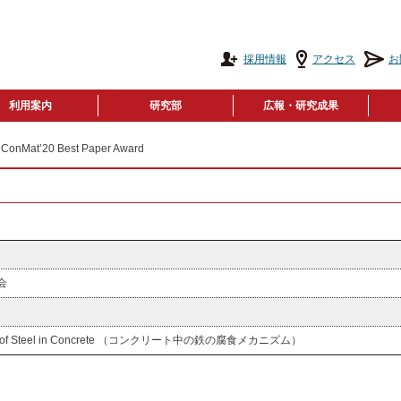
採用情報
アクセス
お
利用案内
研究部
広報・研究成果
 ConMat’20 Best Paper Award
会
ism of Steel in Concrete （コンクリート中の鉄の腐食メカニズム）