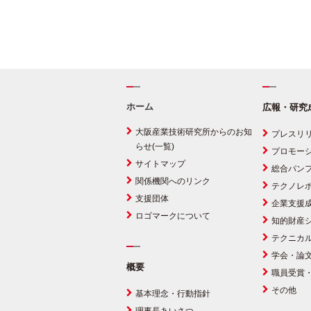
ホーム
広報・研究
大阪産業技術研究所からのお知
プレスリ
らせ(一覧)
プロモー
サイトマップ
総合パン
関係機関へのリンク
テクノレ
支援団体
企業支援
ロゴマークについて
知的財産
テクニカ
学会・論
概要
職員受賞
その他
基本理念・行動指針