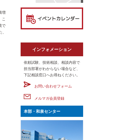
積増
。こ
境で
た、
インフォメーション
依頼試験、技術相談、相談内容で
担当部署がわからない場合など、
下記相談窓口へお尋ねください。
お問い合わせフォーム
メルマガ会員登録
本部・和泉センター