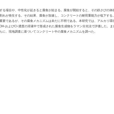
する場合や、中性化が起きると腐食が始まる。腐食が開始すると、その鉄さびの体
割れが発生する。その結果、腐食が加速し、コンクリートの耐荷重能力が低下する
重要であるが、その腐食メカニズムは未だに不明である。本研究では、アルカリ環
H-およびCl-濃度の溶液中で形成された腐食生成物をラマン分光法で評価した。ま
らに、現地調査に基づいてコンクリート中の腐食メカニズムを調べた。