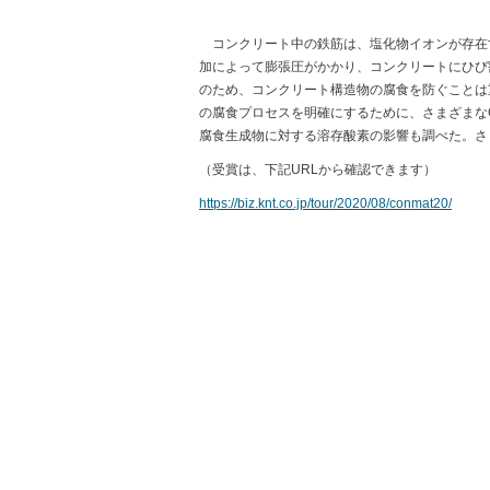
コンクリート中の鉄筋は、塩化物イオンが存在
加によって膨張圧がかかり、コンクリートにひび
のため、コンクリート構造物の腐食を防ぐことは
の腐食プロセスを明確にするために、さまざまなO
腐食生成物に対する溶存酸素の影響も調べた。さ
（受賞は、下記URLから確認できます）
https://biz.knt.co.jp/tour/2020/08/conmat20/