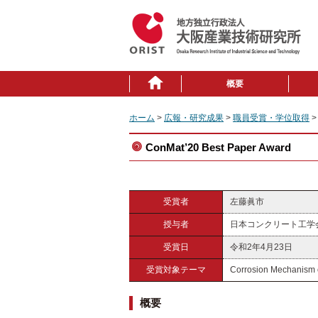
概要
ホーム
>
広報・研究成果
>
職員受賞・学位取得
>
ConMat’20 Best Paper Award
受賞者
左藤眞市
授与者
日本コンクリート工学
受賞日
令和2年4月23日
受賞対象テーマ
Corrosion Mechan
概要