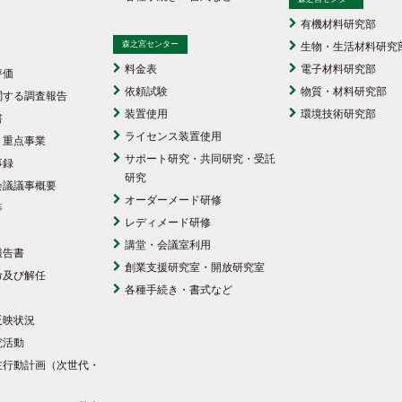
有機材料研究部
森之宮センター
生物・生活材料研究
料金表
電子材料研究部
評価
依頼試験
物質・材料研究部
関する調査報告
装置使用
環境技術研究部
書
ライセンス装置使用
・重点事業
サポート研究・共同研究・受託
事録
研究
会議議事概要
オーダーメード研修
等
レディメード研修
講堂・会議室利用
報告書
創業支援研究室・開放研究室
命及び解任
各種手続き・書式など
反映状況
究活動
主行動計画（次世代・
）