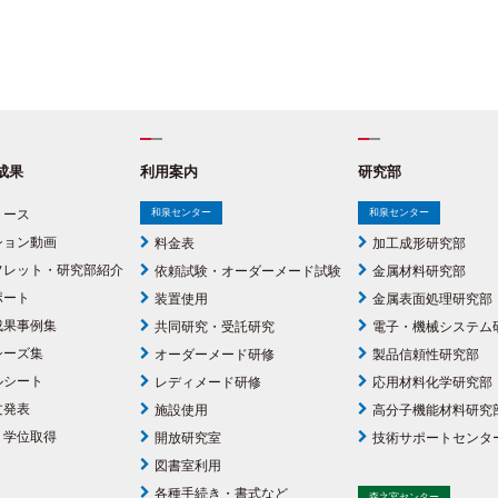
成果
利用案内
研究部
リース
和泉センター
和泉センター
ション動画
料金表
加工成形研究部
フレット・研究部紹介
依頼試験・オーダーメード試験
金属材料研究部
ポート
装置使用
金属表面処理研究部
成果事例集
共同研究・受託研究
電子・機械システム
シーズ集
オーダーメード研修
製品信頼性研究部
ルシート
レディメード研修
応用材料化学研究部
文発表
施設使用
高分子機能材料研究
・学位取得
開放研究室
技術サポートセンタ
図書室利用
各種手続き・書式など
森之宮センター