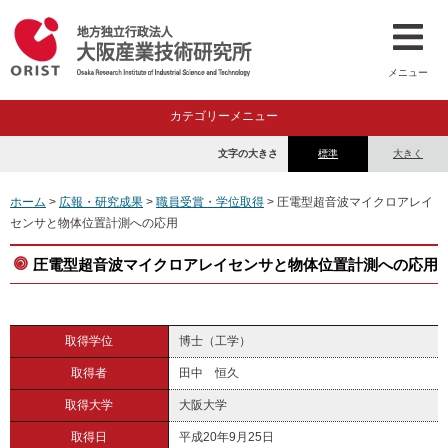
メニュー
カテゴリーメニュー
文字の大きさ
標準
大きく
ホーム
>
広報・研究成果
>
職員受賞・学位取得
> 圧電型超音波マイクロアレイ
センサと物体位置計測への応用
圧電型超音波マイクロアレイセンサと物体位置計測への応用
取得学位
博士（工学）
取得者
田中 恒久
取得大学
大阪大学
取得日
平成20年9月25日