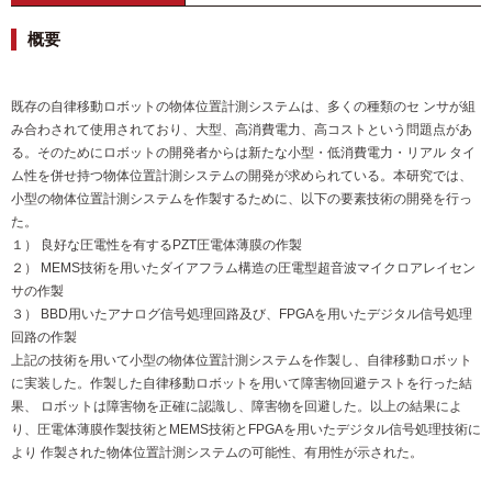
概要
既存の自律移動ロボットの物体位置計測システムは、多くの種類のセ ンサが組
み合わされて使用されており、大型、高消費電力、高コストという問題点があ
る。そのためにロボットの開発者からは新たな小型・低消費電力・リアル タイ
ム性を併せ持つ物体位置計測システムの開発が求められている。本研究では、
小型の物体位置計測システムを作製するために、以下の要素技術の開発を行っ
た。
１） 良好な圧電性を有するPZT圧電体薄膜の作製
２） MEMS技術を用いたダイアフラム構造の圧電型超音波マイクロアレイセン
サの作製
３） BBD用いたアナログ信号処理回路及び、FPGAを用いたデジタル信号処理
回路の作製
上記の技術を用いて小型の物体位置計測システムを作製し、自律移動ロボット
に実装した。作製した自律移動ロボットを用いて障害物回避テストを行った結
果、 ロボットは障害物を正確に認識し、障害物を回避した。以上の結果によ
り、圧電体薄膜作製技術とMEMS技術とFPGAを用いたデジタル信号処理技術に
より 作製された物体位置計測システムの可能性、有用性が示された。