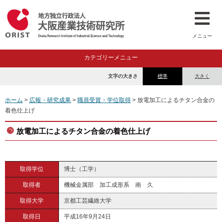
メニュー
カテゴリーメニュー
文字の大きさ
標準
大きく
ホーム
>
広報・研究成果
>
職員受賞・学位取得
> 放電加工によるチタン合金の
着色仕上げ
放電加工によるチタン合金の着色仕上げ
取得学位
博士（工学）
取得者
機械金属部 加工成形系 南 久
取得大学
京都工芸繊維大学
取得日
平成16年9月24日