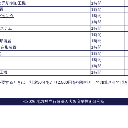
次元切削加工機
1時間
置
1時間
グセンタ
1時間
1時間
システム
1時間
1時間
形装置
1時間
層造形装置
1時間
盤
1時間
1時間
1時間
工機
1時間
要するときは、別途30分あたり2,500円を指導料として加算させて頂
©2026 地方独立行政法人大阪産業技術研究所