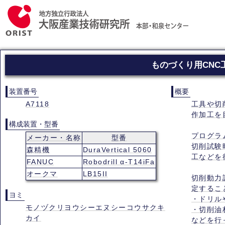
ものづくり用CNC
装置番号
概要
A7118
工具や切
作加工を
構成装置・型番
プログラ
メーカー・名称
型番
切削試験
森精機
DuraVertical 5060
工などを
FANUC
Robodrill α-T14iFa
オークマ
LB15II
切削動力
定するこ
ヨミ
・ドリル
モノヅクリヨウシーエヌシーコウサクキ
・切削油
カイ
などを行