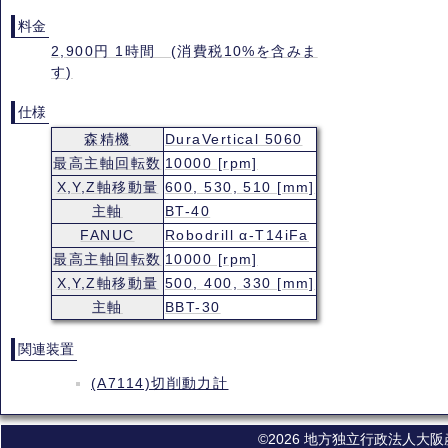
料金
2,900円 1時間 (消費税10%を含みま
す)
仕様
森精機
DuraVertical 5060
最高主軸回転数
10000 [rpm]
X,Y,Z軸移動量
600, 530, 510 [mm]
主軸
BT-40
FANUC
Robodrill α-T14iFa
最高主軸回転数
10000 [rpm]
X,Y,Z軸移動量
500, 400, 330 [mm]
主軸
BBT-30
関連装置
(A7114)切削動力計
©2026 地方独立行政法人大