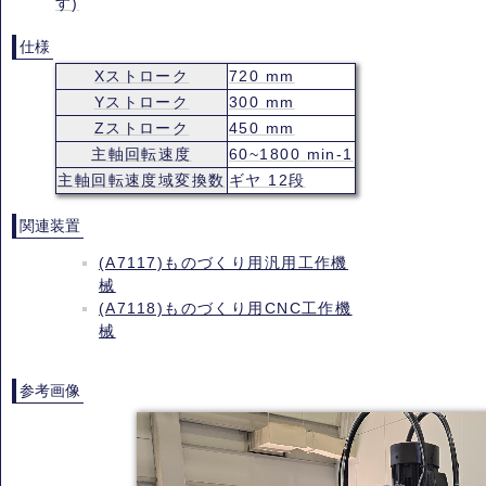
す)
仕様
Xストローク
720 mm
Yストローク
300 mm
Zストローク
450 mm
主軸回転速度
60~1800 min-1
主軸回転速度域変換数
ギヤ 12段
関連装置
(A7117)ものづくり用汎用工作機
械
(A7118)ものづくり用CNC工作機
械
参考画像