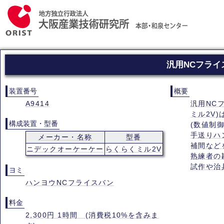
汎用NCフライ
装置番号
概要
A9414
汎用NC
ミル2V
構成装置・型番
(数値制
手送りハ
メーカー・名称
型番
補間など
ニデックオーケーケー
らくらくミル2V
熟練者の
試作や治
ヨミ
ハンヨウNCフライスバン
料金
2,300円 1時間 (消費税10%を含みま