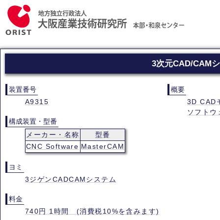
3次元CAD/CAM
装置番号
概要
A9315
3D C
ソフトウ
構成装置・型番
メーカー・名称
型番
CNC Software
MasterCAM
ヨミ
3ジゲンCADCAMシステム
料金
740円 1時間 (消費税10%を含みます)