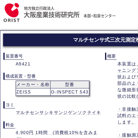
マルチセンサ式三次元測定機
装置番号
概要
A9421
本装置は
ャニング
構成装置・型番
状および
部品のよ
メーカー・名称
型番
な微細形
ZEISS
O-INSPECT 543
状の比較
ヨミ
・非接触
マルチセンサシキサンジゲンソクテイキ
試料のエ
します。
料金
4,900円 1時間 (消費税10%を含みま
・接触測