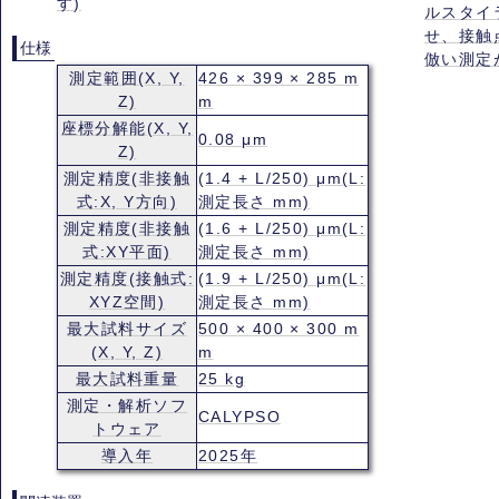
す)
ルスタイ
せ、接触
仕様
倣い測定
測定範囲(X, Y,
426 × 399 × 285 m
Z)
m
座標分解能(X, Y,
0.08 μm
Z)
測定精度(非接触
(1.4 + L/250) μm(L:
式:X, Y方向)
測定長さ mm)
測定精度(非接触
(1.6 + L/250) μm(L:
式:XY平面)
測定長さ mm)
測定精度(接触式:
(1.9 + L/250) μm(L:
XYZ空間)
測定長さ mm)
最大試料サイズ
500 × 400 × 300 m
(X, Y, Z)
m
最大試料重量
25 kg
測定・解析ソフ
CALYPSO
トウェア
導入年
2025年