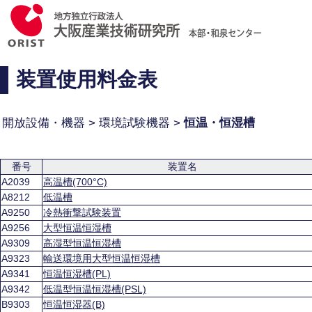
装置使用料金表
開放設備・機器 > 環境試験機器 >
恒温・恒湿槽
番号
装置名
A2039
高温槽(700°C)
A8212
低温槽
A9250
冷熱衝撃試験装置
A9256
大型恒温恒湿槽
A9309
高湿型恒温恒湿槽
A9323
輸送環境用大型恒温恒湿槽
A9341
恒温恒湿槽(PL)
A9342
低温型恒温恒湿槽(PSL)
B9303
恒温恒湿器(B)