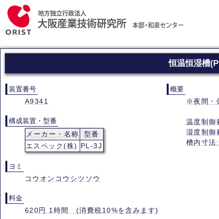
恒温恒湿槽(P
装置番号
概要
A9341
※夜間・
構成装置・型番
温度制御範
湿度制御
メーカー・名称
型番
槽内寸法:
エスペック(株)
PL-3J
ヨミ
コウオンコウシツソウ
料金
620円 1時間 (消費税10%を含みます)