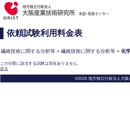
依頼試験利用料金表
繊維技術に関する分析等 > 繊維技術に関する分析等 >
化
この分類に該当する試験は現在ありません。
戻る
©2026 地方独立行政法人大