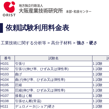
依頼試験利用料金表
工業技術に関する分析等 > 高分子材料 >
強さ・硬さ
番号
試験名
H101
引張り
1 試験
H102
引張り(伸び率、ひずみ又は弾性率)
1 試験
H103
曲げ
1 試験
H104
曲げ(伸び率、ひずみ又は弾性率)
1 試験
H105
圧縮
1 試験
H106
圧縮(伸び率、ひずみ又は弾性率)
1 試験
H107
接着はく離
1 試験
H108
引張せん断(常温)
1 試験
H111
デュロメータ(ショア)硬さ
1 試験