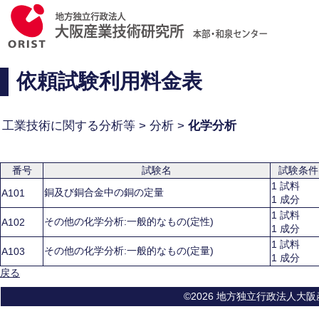
依頼試験利用料金表
工業技術に関する分析等 > 分析 >
化学分析
番号
試験名
試験条件
1 試料
銅及び銅合金中の銅の定量
A101
1 成分
1 試料
その他の化学分析:一般的なもの(定性)
A102
1 成分
1 試料
その他の化学分析:一般的なもの(定量)
A103
1 成分
戻る
©2026 地方独立行政法人大