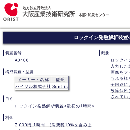
ロックイン発熱解析装置<
装置番号
概要
A9408
ロックイ
入力した
構成装置・型番
画像をフ
もれる様
メーカー・名称
型番
子回路に
ハイソル株式会社
Sentris
故障個所
されてい
ヨミ
ロックイン発熱解析装置<最初の1時間>
料金
7,000円 1時間 (消費税10%を含みま