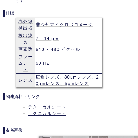
す)
仕様
赤外線
非冷却マイクロボロメータ
検出器
検出波
7 - 14 μm
長
画素数
640 × 480 ピクセル
フレー
ムレー
60 Hz
ト
広角レンズ、80μmレンズ、2
レンズ
0μmレンズ、5μmレンズ
関連資料・リンク
テクニカルシート
テクニカルシート
参考画像