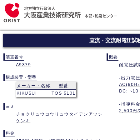
直流・交流耐電圧試験器
装置番号
概要
A9379
耐電圧試
構成装置・型番
-出力電圧
AC(60Hz
メーカー・名称
型番
DC: ~10
KIKUSUI
TOS 5101
-指導料金
ヨミ
2,500円
チョクリュウコウリュウタイデンアツシ
ケンキ
料金