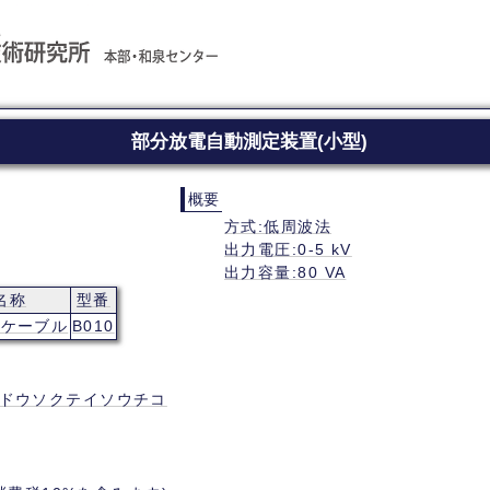
部分放電自動測定装置(小型)
概要
方式:低周波法
出力電圧:0-5 kV
出力容量:80 VA
名称
型番
ヤケーブル
B010
ドウソクテイソウチコ