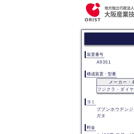
装置番号
A9351
構成装置・型番
メーカー・
フジクラ・ダイ
ヨミ
ブブンホウデンジ
ガタ
料金