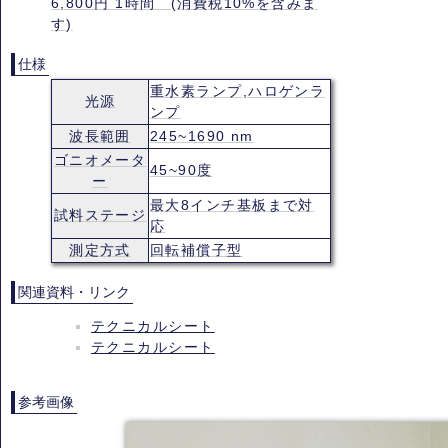
6,800円 1時間 (消費税10%を含みま
す)
仕様
重水素ランプ,ハロゲンラ
光源
ンプ
波長範囲
245~1690 nm
ゴニオメータ
45~90度
ー
最大8インチ基板まで対
試料ステージ
応
測定方式
回転補償子型
関連資料・リンク
テクニカルシート
テクニカルシート
参考画像