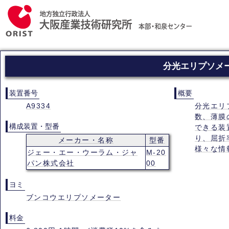
分光エリプソメ
装置番号
概要
A9334
分光エリ
数、薄膜
構成装置・型番
できる装
り、屈折
メーカー・名称
型番
様々な情
ジェー・エー・ウーラム・ジャ
M-20
パン株式会社
00
ヨミ
ブンコウエリプソメーター
料金