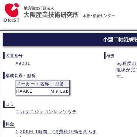
小型二軸混練
装置番号
概要
A9281
5g程度
混練が完
構成装置・型番
す。
メーカー・名称
型番
HAAKE
MiniLab
ヨミ
コガタニジクコンレンソウチ
料金
1,300円 1時間 (消費税10%を含みま