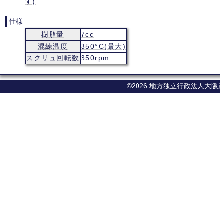
す)
仕様
樹脂量
7cc
混練温度
350°C(最大)
スクリュ回転数
350rpm
©2026 地方独立行政法人大