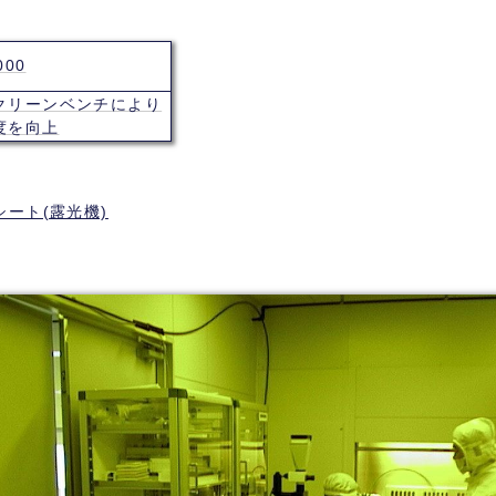
000
クリーンベンチにより
度を向上
ート(露光機)