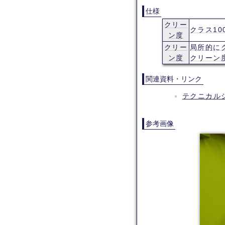
仕様
クリー
クラス10
ン度
クリー
局所的に
ン度
クリーン
関連資料・リンク
テクニカルシ
参考画像