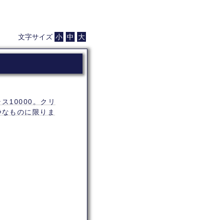
文字サイズ
小
中
大
10000。クリ
浄なものに限りま