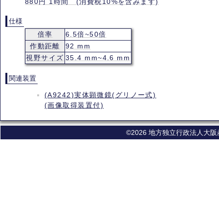
880円 1時間 (消費税10%を含みます)
仕様
倍率
6.5倍~50倍
作動距離
92 mm
視野サイズ
35.4 mm~4.6 mm
関連装置
(A9242)実体顕微鏡(グリノー式)
(画像取得装置付)
©2026 地方独立行政法人大