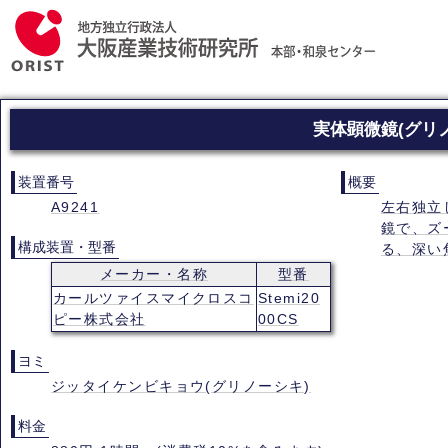
実体顕微鏡(グリ
装置番号
概要
A9241
左右独立
鏡で、ズー
構成装置・型番
る、深い
メーカー・名称
型番
カールツァイスマイクロスコ
Stemi20
ピー株式会社
00CS
ヨミ
ジッタイケンビキョウ(グリノーシキ)
料金