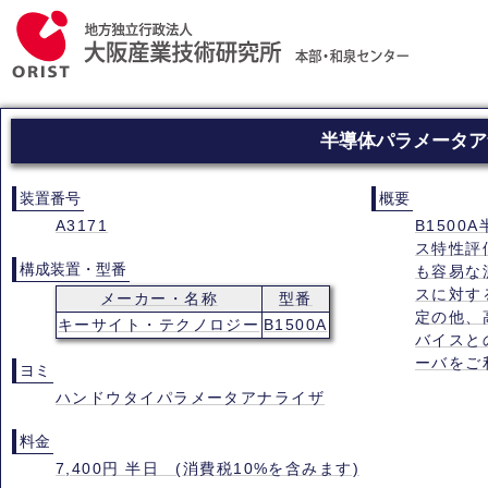
半導体パラメータア
装置番号
概要
A3171
B150
ス特性評
構成装置・型番
も容易な
スに対す
メーカー・名称
型番
定の他、
キーサイト・テクノロジー
B1500A
バイスと
ーバをご
ヨミ
ハンドウタイパラメータアナライザ
料金
7,400円 半日 (消費税10%を含みます)