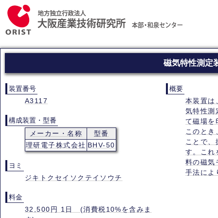
磁気特性測定
装置番号
概要
A3117
本装置は
気特性測
構成装置・型番
て磁場を
このとき
メーカー・名称
型番
ことで、
理研電子株式会社
BHV-50
す。これ
料の磁気
ヨミ
手法によ
ジキトクセイソクテイソウチ
料金
32,500円 1日 (消費税10%を含みま