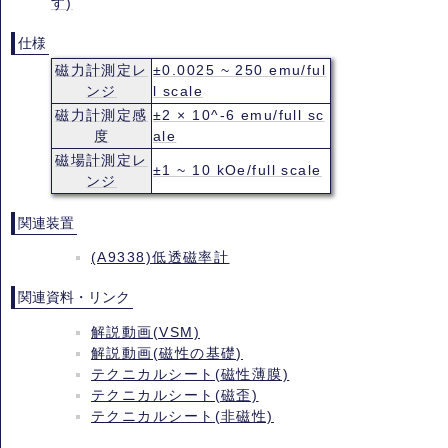
す)
仕様
磁力計測定レ
±0.0025 ~ 250 emu/ful
ンジ
l scale
磁力計測定感
±2 × 10^-6 emu/full sc
度
ale
磁場計測定レ
±1 ~ 10 kOe/full scale
ンジ
関連装置
(A9338)低透磁率計
関連資料・リンク
解説動画(VSM)
解説動画(磁性の基礎)
テクニカルシート(磁性薄膜)
テクニカルシート(磁歪)
テクニカルシート(非磁性)