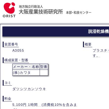
脱湿乾燥機
装置番号
概要
A3055
プラスチ
す。
構成装置・型番
メーカー・名称
型番
(株)カワタ
ヨミ
ダツシツカンソウキ
料金
5,100円 1時間 (消費税10%を含みま