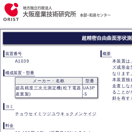
超精密自由曲面形状測
装置番号
概要
A1039
本装置は
ズ成形金
構成装置・型番
なります
本装置独
メーカー・名称
型番
走査しな
超高精度三次元測定機(松下電器
UA3P
ることが
産業製)
-5
斜を有す
ヨミ
チョウセイミツジユウキョクメンケイジ
料金