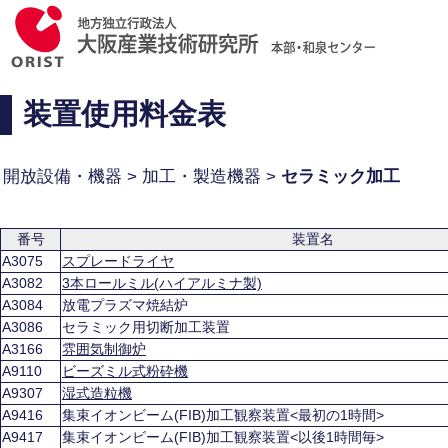
装置使用料金表
開放設備・機器 > 加工・製造機器 >
セラミック加工
番号
装置名
A3075
スプレードライヤ
A3082
3本ロールミル(ハイアルミナ製)
A3084
放電プラズマ焼結炉
A3086
セラミック用切断加工装置
A3166
雰囲気制御炉
A9110
ビーズミル式粉砕機
A9307
湿式造粒機
A9416
集束イオンビーム(FIB)加工観察装置<最初の1時間>
A9417
集束イオンビーム(FIB)加工観察装置<以後1時間毎>