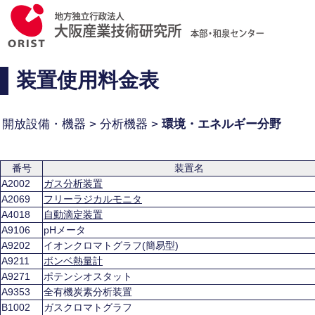
装置使用料金表
開放設備・機器 > 分析機器 >
環境・エネルギー分野
番号
装置名
A2002
ガス分析装置
A2069
フリーラジカルモニタ
A4018
自動滴定装置
A9106
pHメータ
A9202
イオンクロマトグラフ(簡易型)
A9211
ボンベ熱量計
A9271
ポテンシオスタット
A9353
全有機炭素分析装置
B1002
ガスクロマトグラフ